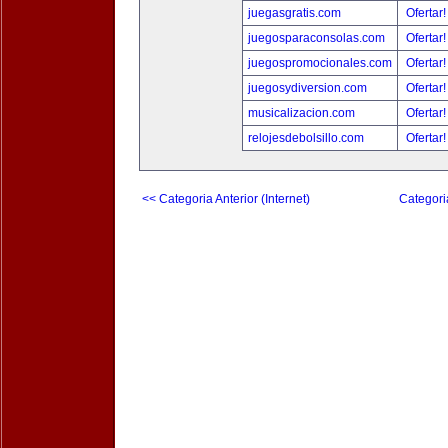
juegasgratis.com
Ofertar
juegosparaconsolas.com
Ofertar
juegospromocionales.com
Ofertar
juegosydiversion.com
Ofertar
musicalizacion.com
Ofertar
relojesdebolsillo.com
Ofertar
<< Categoria Anterior (Internet)
Categori