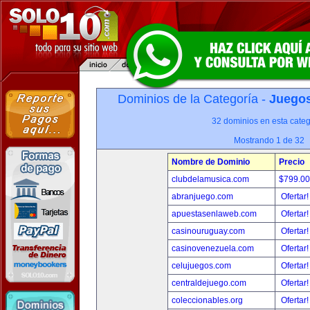
Dominios de la Categoría -
Juegos
32 dominios en esta categ
Mostrando 1 de 32
Nombre de Dominio
Precio
clubdelamusica.com
$799.0
abranjuego.com
Ofertar
apuestasenlaweb.com
Ofertar
casinouruguay.com
Ofertar
casinovenezuela.com
Ofertar
celujuegos.com
Ofertar
centraldejuego.com
Ofertar
coleccionables.org
Ofertar