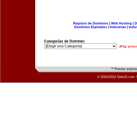
Registro de Dominios
|
Web Hosting
|
D
Dominios Expirados
|
Industrias
|
Indu
Categorías de Dominio:
[Pág. princi
** Precios expre
© 2002/2022 Solo10.com