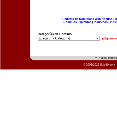
Registro de Dominios
|
Web Hosting
|
D
Dominios Expirados
|
Industrias
|
Indu
Categorías de Dominio:
[Pág. princi
** Precios expre
© 2002/2022 Solo10.com