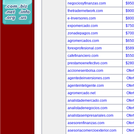
negociosyfinanzas.com
$950
thetradernetwork.com
$900
e-Inversores.com
$800
expomercado.com
$750
zonadepagos.com
$700
agromercados.com
$650
forexprofesional.com
$589
cafefinanciero.com
$550
prestamoenefectivo.com
$280
accionesenbolsa.com
Ofer
agentedeinversiones.com
Ofer
agenteinteligente.com
Ofer
agromercado.net
Ofer
analistademercado.com
Ofer
analistadenegocios.com
Ofer
analistasempresariales.com
Ofer
asesorenfinanzas.com
Ofer
asesoriacomercioexterior.com
Ofer