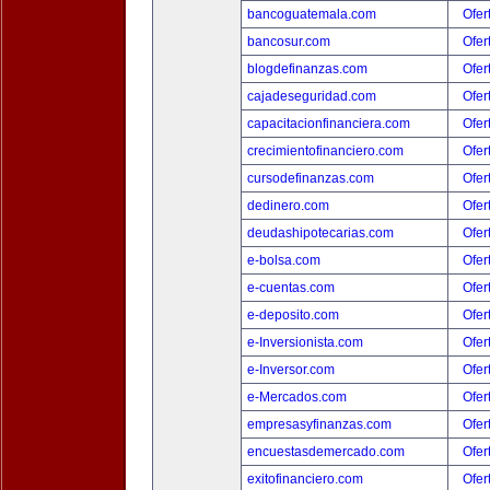
bancoguatemala.com
Ofer
bancosur.com
Ofer
blogdefinanzas.com
Ofer
cajadeseguridad.com
Ofer
capacitacionfinanciera.com
Ofer
crecimientofinanciero.com
Ofer
cursodefinanzas.com
Ofer
dedinero.com
Ofer
deudashipotecarias.com
Ofer
e-bolsa.com
Ofer
e-cuentas.com
Ofer
e-deposito.com
Ofer
e-Inversionista.com
Ofer
e-Inversor.com
Ofer
e-Mercados.com
Ofer
empresasyfinanzas.com
Ofer
encuestasdemercado.com
Ofer
exitofinanciero.com
Ofer