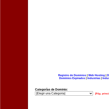
Registro de Dominios
|
Web Hosting
|
D
Dominios Expirados
|
Industrias
|
Indu
Categorías de Dominio:
[Pág. princi