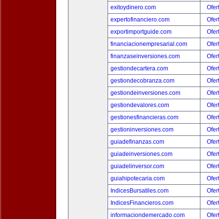
exitoydinero.com
Ofer
expertofinanciero.com
Ofer
exportimportguide.com
Ofer
financiacionempresarial.com
Ofer
finanzaseinversiones.com
Ofer
gestiondecartera.com
Ofer
gestiondecobranza.com
Ofer
gestiondeinversiones.com
Ofer
gestiondevalores.com
Ofer
gestionesfinancieras.com
Ofer
gestioninversiones.com
Ofer
guiadefinanzas.com
Ofer
guiadeinversiones.com
Ofer
guiadelinversor.com
Ofer
guiahipotecaria.com
Ofer
IndicesBursatiles.com
Ofer
IndicesFinancieros.com
Ofer
informaciondemercado.com
Ofer