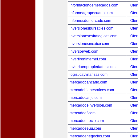
informaciondemercados.com
Ofer
informeagropecuario.com
Ofer
informesdemercado.com
Ofer
inversionesbursatiles.com
Ofer
inversionesestrategicas.com
Ofer
inversionesmexico.com
Ofer
inversorweb.com
Ofer
invertireninternet.com
Ofer
inviertaenpropiedades.com
Ofer
logisticayfinanzas.com
Ofer
mercadobancario.com
Ofer
mercadobienesraices.com
Ofer
mercadocanje.com
Ofer
mercadodeinversion.com
Ofer
mercadodf.com
Ofer
mercadodirecto.com
Ofer
mercadoeeuu.com
Ofer
mercadoenegocios.com
Ofer