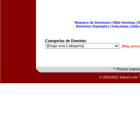
Registro de Dominios
|
Web Hosting
|
D
Dominios Expirados
|
Industrias
|
Indu
Categorías de Dominio:
[Pág. princi
** Precios expre
© 2002/2022 Solo10.com