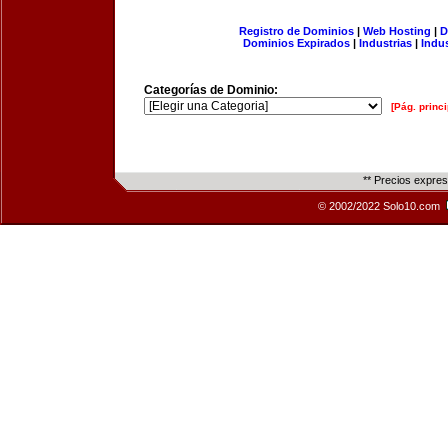
Registro de Dominios
|
Web Hosting
|
D
Dominios Expirados
|
Industrias
|
Indu
Categorías de Dominio:
[Pág. princi
** Precios expre
© 2002/2022 Solo10.com