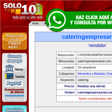
cateringempresar
Vendido!
Mayusculas:
CATERINGEMPRESARI
Minusculas:
cateringempresarial.com
Longitud:
19 caracteres
Categorias:
Alimentos y Bebidas
,
Emp
Keywords:
catering
Precio:
Realizar una oferta!
Visitar!
cateringempresarial.co
Serán consideradas ofer