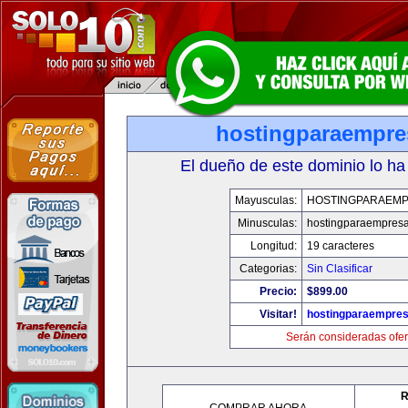
hostingparaempr
El dueño de este dominio lo ha
Mayusculas:
HOSTINGPARAEM
Minusculas:
hostingparaempres
Longitud:
19 caracteres
Categorias:
Sin Clasificar
Precio:
$899.00
Visitar!
hostingparaempre
Serán consideradas ofer
R