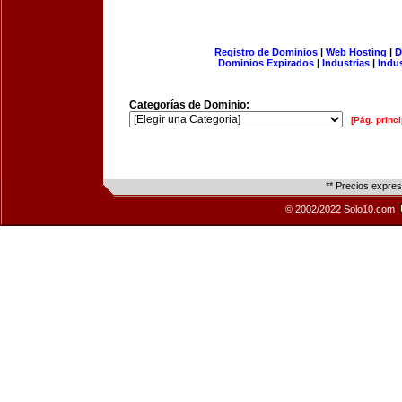
Registro de Dominios
|
Web Hosting
|
D
Dominios Expirados
|
Industrias
|
Indu
Categorías de Dominio:
[Pág. princi
** Precios expre
© 2002/2022 Solo10.com