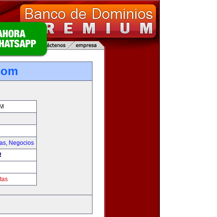
.com
OM
ias
,
Negocios
!
tas