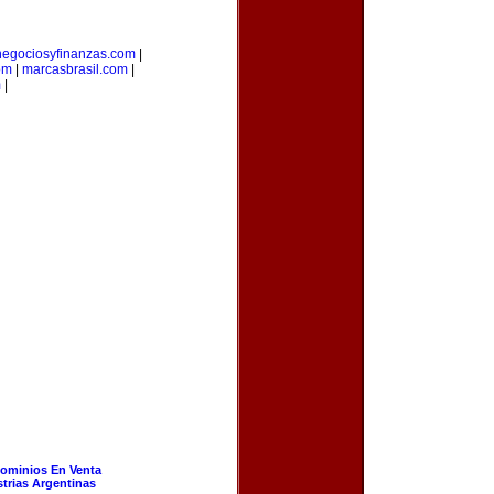
negociosyfinanzas.com
|
om
|
marcasbrasil.com
|
m
|
ominios En Venta
strias Argentinas