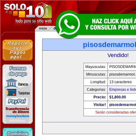
pisosdemarmo
Vendido!
Mayusculas:
PISOSDEMAR
Minusculas:
pisosdemarmol
Longitud:
13 caracteres
Categorias:
Empresas e Indu
Precio:
$1,800.00
Visitar!
pisosdemarmo
Serán consideradas ofer