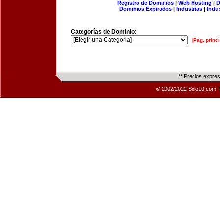
Registro de Dominios
|
Web Hosting
|
D
Dominios Expirados
|
Industrias
|
Indu
Categorías de Dominio:
[Pág. princi
** Precios expre
© 2002/2022 Solo10.com