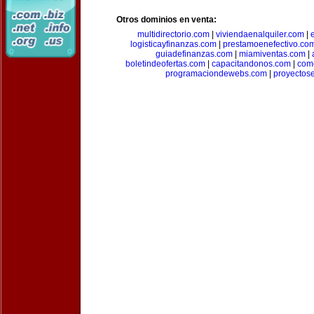
Otros dominios en venta:
multidirectorio.com
|
viviendaenalquiler.com
|
logisticayfinanzas.com
|
prestamoenefectivo.co
guiadefinanzas.com
|
miamiventas.com
|
boletindeofertas.com
|
capacitandonos.com
|
come
programaciondewebs.com
|
proyectos