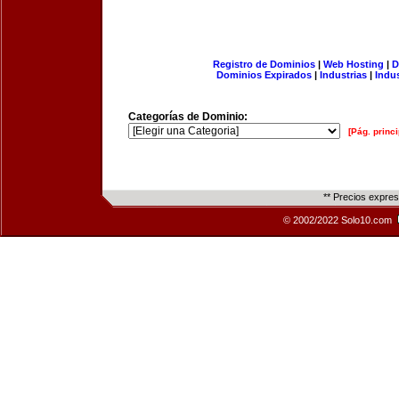
Registro de Dominios
|
Web Hosting
|
D
Dominios Expirados
|
Industrias
|
Indu
Categorías de Dominio:
[Pág. princi
** Precios expre
© 2002/2022 Solo10.com