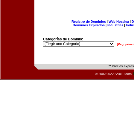
Registro de Dominios
|
Web Hosting
|
D
Dominios Expirados
|
Industrias
|
Indu
Categorías de Dominio:
[Pág. princi
** Precios expre
© 2002/2022 Solo10.com