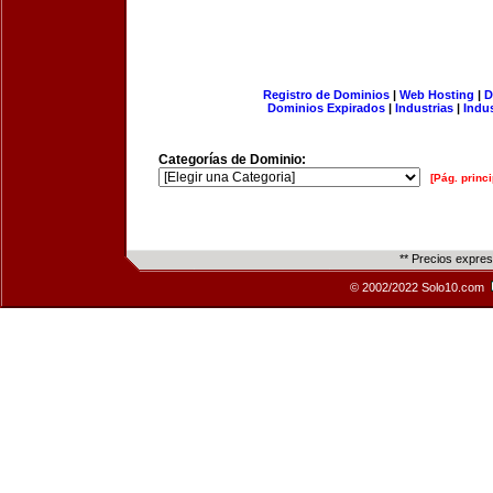
Registro de Dominios
|
Web Hosting
|
D
Dominios Expirados
|
Industrias
|
Indu
Categorías de Dominio:
[Pág. princi
** Precios expre
© 2002/2022 Solo10.com