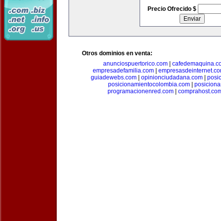
Precio Ofrecido $
Otros dominios en venta:
anunciospuertorico.com
|
cafedemaquina.c
empresadefamilia.com
|
empresasdeinternet.c
guiadewebs.com
|
opinionciudadana.com
|
posi
posicionamientocolombia.com
|
posicion
programacionenred.com
|
comprahost.co