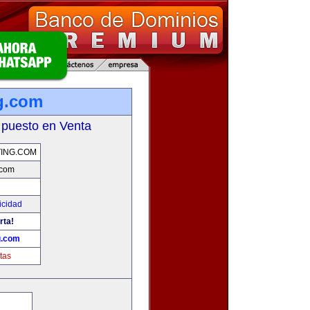
g.com
 puesto en Venta
ING.COM
.com
icidad
rta!
g.com
tas