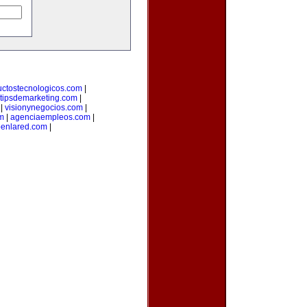
uctostecnologicos.com
|
tipsdemarketing.com
|
|
visionynegocios.com
|
om
|
agenciaempleos.com
|
enlared.com
|