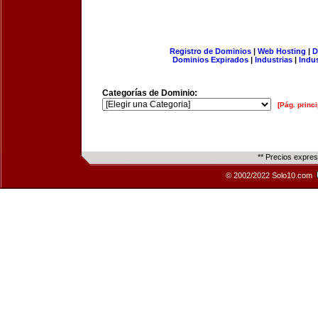
Registro de Dominios
|
Web Hosting
|
D
Dominios Expirados
|
Industrias
|
Indu
Categorías de Dominio:
[Pág. princi
** Precios expre
© 2002/2022 Solo10.com