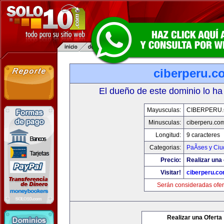
ciberperu.c
El dueño de este dominio lo ha
Mayusculas:
CIBERPERU
Minusculas:
ciberperu.co
Longitud:
9 caracteres
Categorias:
PaÃ­ses y Ci
Precio:
Realizar una 
Visitar!
ciberperu.c
Serán consideradas ofer
Realizar una Oferta