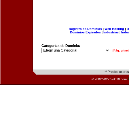
Registro de Dominios
|
Web Hosting
|
D
Dominios Expirados
|
Industrias
|
Indu
Categorías de Dominio:
[Pág. princi
** Precios expre
© 2002/2022 Solo10.com