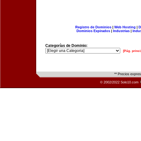
Registro de Dominios
|
Web Hosting
|
D
Dominios Expirados
|
Industrias
|
Indu
Categorías de Dominio:
[Pág. princi
** Precios expre
© 2002/2022 Solo10.com