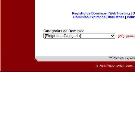
Registro de Dominios
|
Web Hosting
|
D
Dominios Expirados
|
Industrias
|
Indu
Categorías de Dominio:
[Pág. princi
** Precios expre
© 2002/2022 Solo10.com