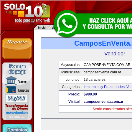
CamposEnVenta.
Vendido!
Mayusculas:
CAMPOSENVENTA.COM.AR
Minusculas:
camposenventa.com.ar
Longitud:
13 caracteres
Categorias:
Inmuebles y Propiedades
,
Ven
Precio:
$980.00
Visitar!
camposenventa.com.ar
Serán consideradas ofer