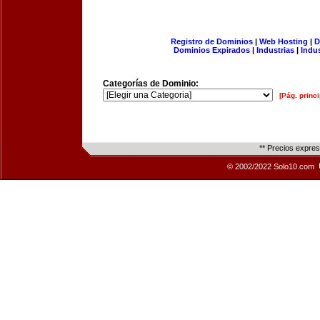
Registro de Dominios
|
Web Hosting
|
D
Dominios Expirados
|
Industrias
|
Indu
Categorías de Dominio:
[Pág. princi
** Precios expre
© 2002/2022 Solo10.com