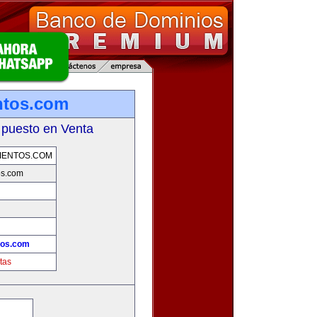
ntos.com
 puesto en Venta
IENTOS.COM
os.com
tos.com
tas