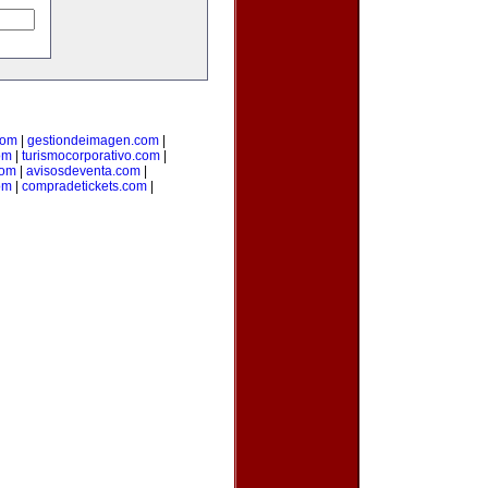
com
|
gestiondeimagen.com
|
om
|
turismocorporativo.com
|
com
|
avisosdeventa.com
|
om
|
compradetickets.com
|