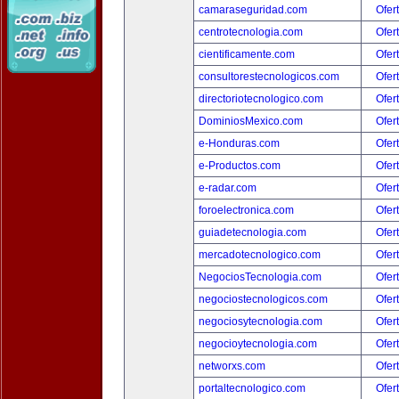
camaraseguridad.com
Ofer
centrotecnologia.com
Ofer
cientificamente.com
Ofer
consultorestecnologicos.com
Ofer
directoriotecnologico.com
Ofer
DominiosMexico.com
Ofer
e-Honduras.com
Ofer
e-Productos.com
Ofer
e-radar.com
Ofer
foroelectronica.com
Ofer
guiadetecnologia.com
Ofer
mercadotecnologico.com
Ofer
NegociosTecnologia.com
Ofer
negociostecnologicos.com
Ofer
negociosytecnologia.com
Ofer
negocioytecnologia.com
Ofer
networxs.com
Ofer
portaltecnologico.com
Ofer