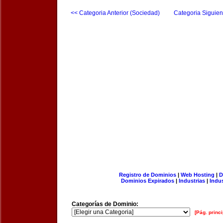
<< Categoria Anterior (Sociedad)
Categoria Siguien
Registro de Dominios
|
Web Hosting
|
D
Dominios Expirados
|
Industrias
|
Indu
Categorías de Dominio:
[Pág. princi