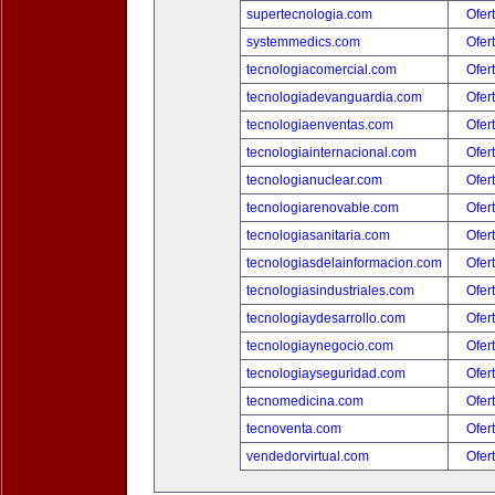
supertecnologia.com
Ofer
systemmedics.com
Ofer
tecnologiacomercial.com
Ofer
tecnologiadevanguardia.com
Ofer
tecnologiaenventas.com
Ofer
tecnologiainternacional.com
Ofer
tecnologianuclear.com
Ofer
tecnologiarenovable.com
Ofer
tecnologiasanitaria.com
Ofer
tecnologiasdelainformacion.com
Ofer
tecnologiasindustriales.com
Ofer
tecnologiaydesarrollo.com
Ofer
tecnologiaynegocio.com
Ofer
tecnologiayseguridad.com
Ofer
tecnomedicina.com
Ofer
tecnoventa.com
Ofer
vendedorvirtual.com
Ofer